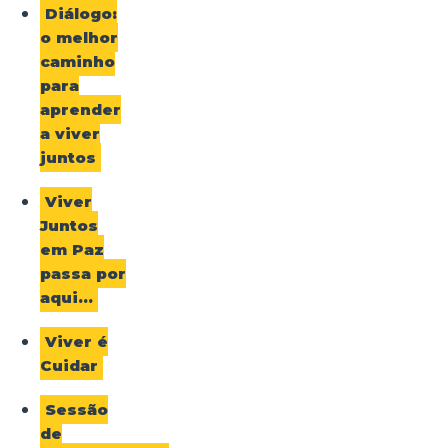
Diálogo:
o melhor
caminho
para
aprender
a viver
juntos
Viver
Juntos
em Paz
passa por
aqui…
Viver é
Cuidar
Sessão
de