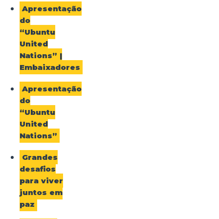
Apresentação
do
“Ubuntu
United
Nations” |
Embaixadores
Apresentação
do
“Ubuntu
United
Nations”
Grandes
desafios
para viver
juntos em
paz