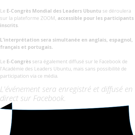
Le
E-Congrès Mondial des Leaders Ubuntu
se déroulera
sur la plateforme ZOOM,
accessible pour les participants
inscrits
.
L'interprétation sera simultanée en anglais, espagnol,
français et portugais.
Le
E-Congrès
sera également diffusé sur le Facebook de
l'Académie des Leaders Ubuntu, mais sans possibilité de
participation via ce média.
L'événement sera enregistré et diffusé en
direct sur Facebook.