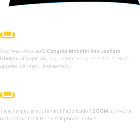
Inscrivez-vous au
E-Congrès Mondial des Leaders
Ubuntu
afin que nous puissions vous identifier et vous
appeler pendant l'événement.
Téléchargez gratuitement l'application
ZOOM
sur votre
ordinateur, tablette ou téléphone mobile.