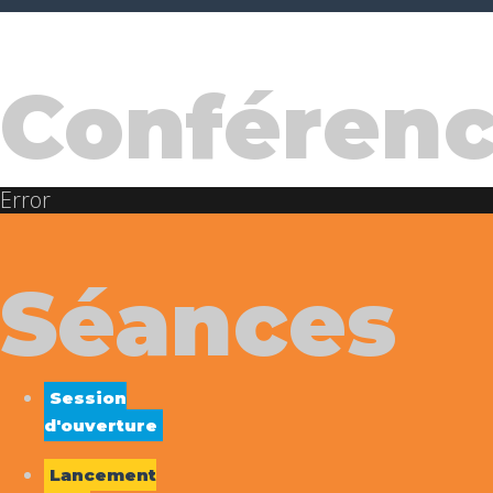
Conférenc
Error
Séances
Session
d'ouverture
Lancement