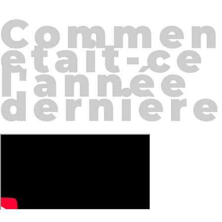
Commen
était-ce
l'année
dernièr