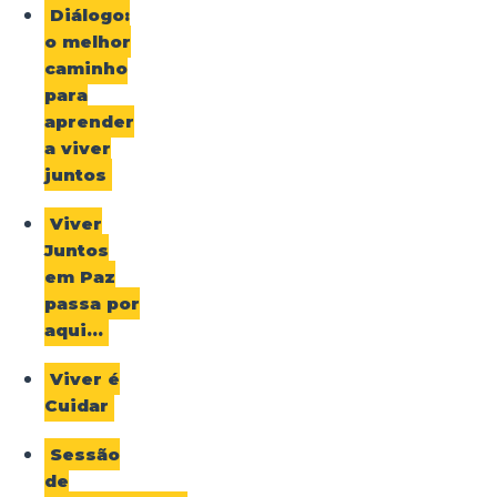
Diálogo:
o melhor
caminho
para
aprender
a viver
juntos
Viver
Juntos
em Paz
passa por
aqui…
Viver é
Cuidar
Sessão
de