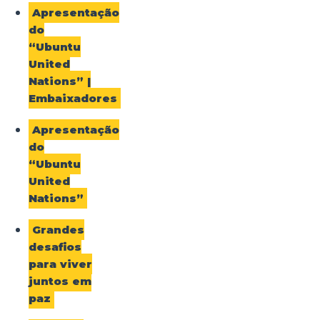
Apresentação
do
“Ubuntu
United
Nations” |
Embaixadores
Apresentação
do
“Ubuntu
United
Nations”
Grandes
desafios
para viver
juntos em
paz