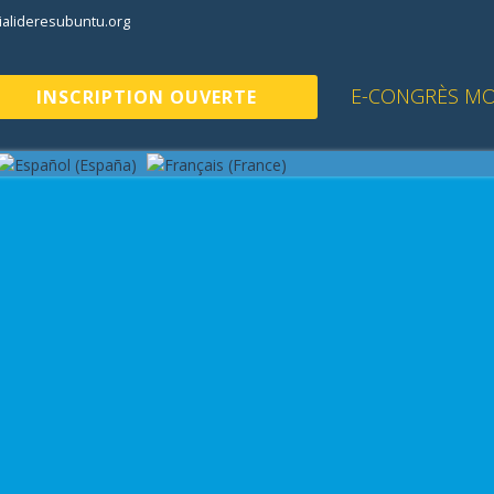
alideresubuntu.org
E-CONGRÈS MO
INSCRIPTION OUVERTE