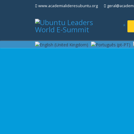
www.academialideresubuntu.org
geral@academi
*