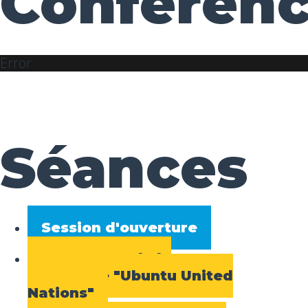
Conférenc
Error
Séances
Session d'ouverture
Lancement de la
campagne "Ubuntu United
Nations"