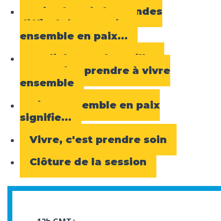
Faire face à de grandes
difficultés pour vivre
ensemble en paix...
Le dialogue : le meilleur
moyen d'apprendre à vivre
ensemble
Vivre ensemble en paix
signifie...
Vivre, c'est prendre soin
Clôture de la session